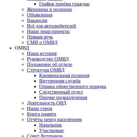
График приёма граждан
Женщины в полиции
Объявления
Вакансии
Всё для автолюбителей
Наши пиар-проекты
Прямая речь
СМИ о ОМВД
ОМВД
Наша история
Руководство ОМВД
Положение об отделе
Структура ОМВД
Криминальная полиция
Внутренняя служба
Охрана общественного порядка
Следственный отдел
Прочие подразделения
Деятельность ОВД
Наши герои
Книга памяти
Отчёты перед населением
Начальник
Участковые
Совет Ветеранов