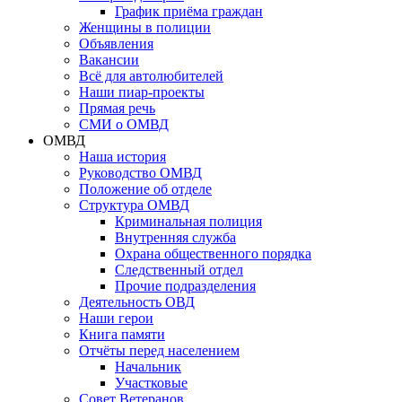
График приёма граждан
Женщины в полиции
Объявления
Вакансии
Всё для автолюбителей
Наши пиар-проекты
Прямая речь
СМИ о ОМВД
ОМВД
Наша история
Руководство ОМВД
Положение об отделе
Структура ОМВД
Криминальная полиция
Внутренняя служба
Охрана общественного порядка
Следственный отдел
Прочие подразделения
Деятельность ОВД
Наши герои
Книга памяти
Отчёты перед населением
Начальник
Участковые
Совет Ветеранов