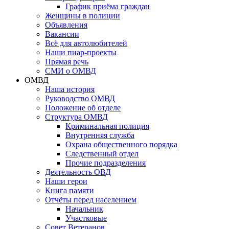
График приёма граждан
Женщины в полиции
Объявления
Вакансии
Всё для автолюбителей
Наши пиар-проекты
Прямая речь
СМИ о ОМВД
ОМВД
Наша история
Руководство ОМВД
Положение об отделе
Структура ОМВД
Криминальная полиция
Внутренняя служба
Охрана общественного порядка
Следственный отдел
Прочие подразделения
Деятельность ОВД
Наши герои
Книга памяти
Отчёты перед населением
Начальник
Участковые
Совет Ветеранов