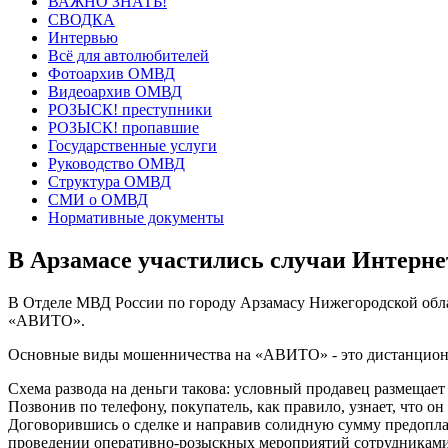
ВАЖНО ЗНАТЬ!
СВОДКА
Интервью
Всё для автолюбителей
Фотоархив ОМВД
Видеоархив ОМВД
РОЗЫСК! преступники
РОЗЫСК! пропавшие
Государственные услуги
Руководство ОМВД
Структура ОМВД
СМИ о ОМВД
Нормативные документы
В Арзамасе участились случаи Интерне
В Отделе МВД России по городу Арзамасу Нижегородской облас
«АВИТО».
Основные виды мошенничества на «АВИТО» - это дистанционн
Схема развода на деньги такова: условный продавец размещае
Позвонив по телефону, покупатель, как правило, узнает, что о
Договорившись о сделке и направив солидную сумму предоплаты
проведении оперативно-розыскных мероприятий сотрудниками п