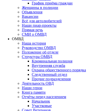
График приёма граждан
Женщины в полиции
Объявления
Вакансии
Всё для автолюбителей
Наши пиар-проекты
Прямая речь
СМИ о ОМВД
ОМВД
Наша история
Руководство ОМВД
Положение об отделе
Структура ОМВД
Криминальная полиция
Внутренняя служба
Охрана общественного порядка
Следственный отдел
Прочие подразделения
Деятельность ОВД
Наши герои
Книга памяти
Отчёты перед населением
Начальник
Участковые
Совет Ветеранов