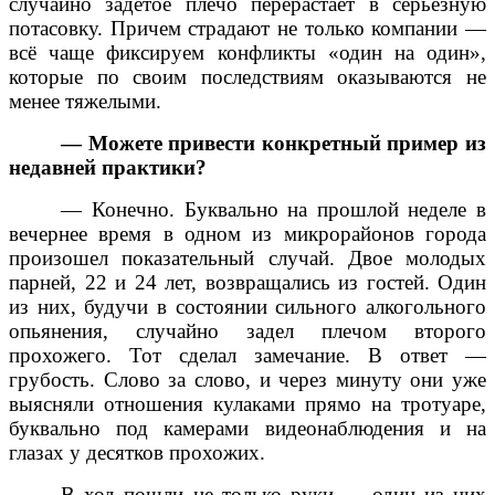
случайно задетое плечо перерастает в серьезную
потасовку. Причем страдают не только компании —
всё чаще фиксируем конфликты «один на один»,
которые по своим последствиям оказываются не
менее тяжелыми.
— Можете привести конкретный пример из
недавней практики?
— Конечно. Буквально на прошлой неделе в
вечернее время в одном из микрорайонов города
произошел показательный случай. Двое молодых
парней, 22 и 24 лет, возвращались из гостей. Один
из них, будучи в состоянии сильного алкогольного
опьянения, случайно задел плечом второго
прохожего. Тот сделал замечание. В ответ —
грубость. Слово за слово, и через минуту они уже
выясняли отношения кулаками прямо на тротуаре,
буквально под камерами видеонаблюдения и на
глазах у десятков прохожих.
В ход пошли не только руки — один из них