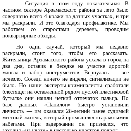
— Ситуация в этом году показательная. В
частном секторе Арзамасского района за лето было
совершено всего 4 кражи на дачных участках, и три
мы раскрыли. И это благодаря профилактике. Мы
работаем со старостами деревень, проводим
поквартирные обходы.
Но один случай, который мы недавно
раскрыли, стоит того, чтобы его рассказать.
Жительница Арзамасского района уехала в город на
два дня, оставив в беседке на участке дорогой
мангал и набор инструментов. Вернулась — всё
исчезло. Соседи ничего не видели, сигнализации не
было. Но наши эксперты-криминалисты сработали
блестяще: на оставленной рядом пустой пластиковой
бутылке они нашли чёткий отпечаток пальца. По
базе данных «Папилон» быстро установили
личность — им оказался 28-летний ранее судимый
местный житель, который промышлял «гаражными»
набегами. При задержании он признался, что
заходил «на удачу» в несколько участков подряд.