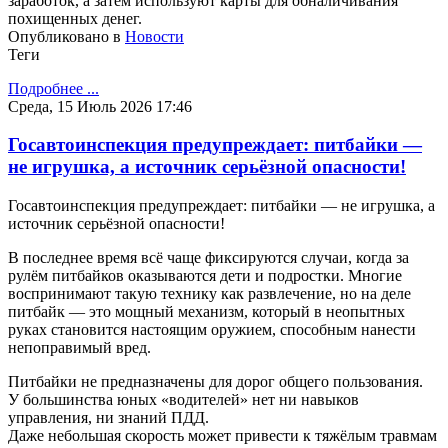
заработок, а затем используют карты для обналичивания
похищенных денег.
Опубликовано в
Новости
Теги
Подробнее ...
Среда, 15 Июль 2026 17:46
Госавтоинспекция предупреждает: питбайки —
не игрушка, а источник серьёзной опасности!
Госавтоинспекция предупреждает: питбайки — не игрушка, а
источник серьёзной опасности!
В последнее время всё чаще фиксируются случаи, когда за
рулём питбайков оказываются дети и подростки. Многие
воспринимают такую технику как развлечение, но на деле
питбайк — это мощный механизм, который в неопытных
руках становится настоящим оружием, способным нанести
непоправимый вред.
Питбайки не предназначены для дорог общего пользования.
У большинства юных «водителей» нет ни навыков
управления, ни знаний ПДД.
Даже небольшая скорость может привести к тяжёлым травмам