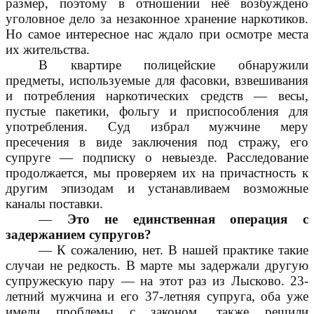
размер, поэтому в отношении неё возбуждено
уголовное дело за незаконное хранение наркотиков.
Но самое интересное нас ждало при осмотре места
их жительства.
В квартире полицейские обнаружили
предметы, используемые для фасовки, взвешивания
и потребления наркотических средств — весы,
пустые пакетики, фольгу и приспособления для
употребления. Суд избрал мужчине меру
пресечения в виде заключения под стражу, его
супруге — подписку о невыезде. Расследование
продолжается, мы проверяем их на причастность к
другим эпизодам и устанавливаем возможные
каналы поставки.
—
Это не единственная операция с
задержанием супругов?
— К сожалению, нет. В нашей практике такие
случаи не редкость. В марте мы задержали другую
супружескую пару — на этот раз из Лысково. 23-
летний мужчина и его 37-летняя супруга, оба уже
имели проблемы с законом, также решили