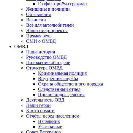
График приёма граждан
Женщины в полиции
Объявления
Вакансии
Всё для автолюбителей
Наши пиар-проекты
Прямая речь
СМИ о ОМВД
ОМВД
Наша история
Руководство ОМВД
Положение об отделе
Структура ОМВД
Криминальная полиция
Внутренняя служба
Охрана общественного порядка
Следственный отдел
Прочие подразделения
Деятельность ОВД
Наши герои
Книга памяти
Отчёты перед населением
Начальник
Участковые
Совет Ветеранов