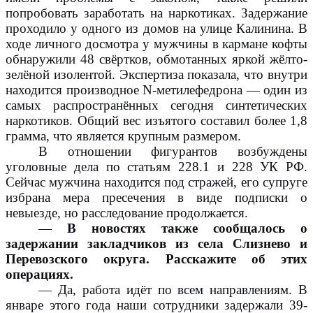
попробовать заработать на наркотиках. Задержание
проходило у одного из домов на улице Калинина. В
ходе личного досмотра у мужчины в кармане кофты
обнаружили 48 свёртков, обмотанных яркой жёлто-
зелёной изолентой. Экспертиза показала, что внутри
находится производное N-метилефедрона — один из
самых распространённых сегодня синтетических
наркотиков. Общий вес изъятого составил более 1,8
грамма, что является крупным размером.
В отношении фигурантов возбуждены
уголовные дела по статьям 228.1 и 228 УК РФ.
Сейчас мужчина находится под стражей, его супруге
избрана мера пресечения в виде подписки о
невыезде, но расследование продолжается.
—
В новостях также сообщалось о
задержании закладчиков из села Слизнево и
Перевозского округа. Расскажите об этих
операциях.
— Да, работа идёт по всем направлениям. В
январе этого года наши сотрудники задержали 39-