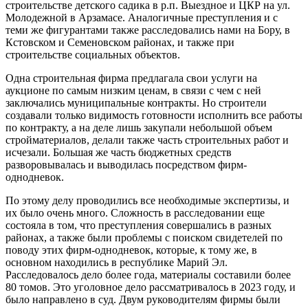
строительстве детского садика в р.п. Выездное и ЦКР на ул.
Молодежной в Арзамасе. Аналогичные преступления и с
теми же фигурантами также расследовались нами на Бору, в
Кстовском и Семеновском районах, и также при
строительстве социальных объектов.
Одна строительная фирма предлагала свои услуги на
аукционе по самым низким ценам, в связи с чем с ней
заключались муниципальные контракты. Но строители
создавали только видимость готовности исполнить все работы
по контракту, а на деле лишь закупали небольшой объем
стройматериалов, делали также часть строительных работ и
исчезали. Большая же часть бюджетных средств
разворовывалась и выводилась посредством фирм-
однодневок.
По этому делу проводились все необходимые экспертизы, и
их было очень много. Сложность в расследовании еще
состояла в том, что преступления совершались в разных
районах, а также были проблемы с поиском свидетелей по
поводу этих фирм-однодневок, которые, к тому же, в
основном находились в республике Марий Эл.
Расследовалось дело более года, материалы составили более
80 томов. Это уголовное дело рассматривалось в 2023 году, и
было направлено в суд. Двум руководителям фирмы были