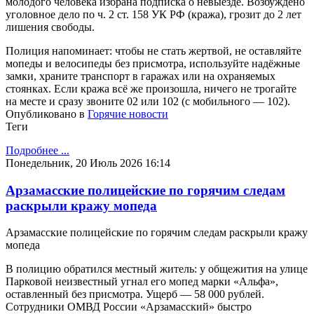
молодого человека избрана подписка о невыезде. Возбуждено
уголовное дело по ч. 2 ст. 158 УК РФ (кража), грозит до 2 лет
лишения свободы.
Полиция напоминает: чтобы не стать жертвой, не оставляйте
мопеды и велосипеды без присмотра, используйте надёжные
замки, храните транспорт в гаражах или на охраняемых
стоянках. Если кража всё же произошла, ничего не трогайте
на месте и сразу звоните 02 или 102 (с мобильного — 102).
Опубликовано в
Горячие новости
Теги
Подробнее ...
Понедельник, 20 Июль 2026 16:14
Арзамасские полицейские по горячим следам
раскрыли кражу мопеда
Арзамасские полицейские по горячим следам раскрыли кражу
мопеда
В полицию обратился местный житель: у общежития на улице
Парковой неизвестный угнал его мопед марки «Альфа»,
оставленный без присмотра. Ущерб — 58 000 рублей.
Сотрудники ОМВД России «Арзамасский» быстро