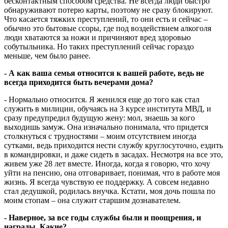
бесконтактным способом средства. Не всегда люди быстро
обнаруживают потерю карты, поэтому не сразу блокируют.
Что касается тяжких преступлений, то они есть и сейчас –
обычно это бытовые ссоры, где под воздействием алкоголя
люди хватаются за ножи и причиняют вред здоровью
собутыльника. Но таких преступлений сейчас гораздо
меньше, чем было ранее.
- А как ваша семья относится к вашей работе, ведь не
всегда приходится быть вечерами дома?
- Нормально относится. Я женился еще до того как стал
служить в милиции, обучаясь на 3 курсе института МВД, и
сразу предупредил будущую жену: мол, знаешь за кого
выходишь замуж. Она изначально понимала, что придется
столкнуться с трудностями – моим отсутствием иногда
сутками, ведь приходится нести службу круглосуточно, ездить
в командировки, и даже сидеть в засадах. Несмотря на все это,
живем уже 28 лет вместе. Иногда, когда я говорю, что хочу
уйти на пенсию, она отговаривает, понимая, что в работе моя
жизнь. Я всегда чувствую ее поддержку. А совсем недавно
стал дедушкой, родилась внучка. Кстати, моя дочь пошла по
моим стопам – она служит старшим дознавателем.
- Наверное, за все годы службы были и поощрения, и
награды. Какие?