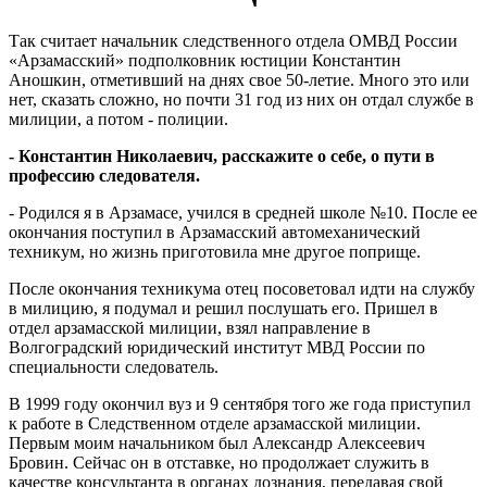
Так считает начальник следственного отдела ОМВД России
«Арзамасский» подполковник юстиции Константин
Аношкин, отметивший на днях свое 50-летие. Много это или
нет, сказать сложно, но почти 31 год из них он отдал службе в
милиции, а потом - полиции.
- Константин Николаевич, расскажите о себе, о пути в
профессию следователя.
- Родился я в Арзамасе, учился в средней школе №10. После ее
окончания поступил в Арзамасский автомеханический
техникум, но жизнь приготовила мне другое поприще.
После окончания техникума отец посоветовал идти на службу
в милицию, я подумал и решил послушать его. Пришел в
отдел арзамасской милиции, взял направление в
Волгоградский юридический институт МВД России по
специальности следователь.
В 1999 году окончил вуз и 9 сентября того же года приступил
к работе в Следственном отделе арзамасской милиции.
Первым моим начальником был Александр Алексеевич
Бровин. Сейчас он в отставке, но продолжает служить в
качестве консультанта в органах дознания, передавая свой