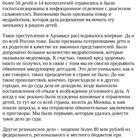
более 50 детей и 14 воспитателей отравились и были
госпитализированы в инфекционное отделение с диагнозом
сальмонеллез. Виновными были признаны повар и
медработник, которая дала разрешение включить эту
запеканку в рацион детей.
Такое преступление в Арзамасе расследовалось впервые. Да и
по всей России тоже. Были признаны потерпевшими дети и
их родители в качестве их законных представителей. Было
допрошено большое количество медработников, которые
оказывали медпомощь. К счастью, тяжкий вред здоровью
никто не получил, но в связи с этим мы не смогли предъявить
обвинения заведующему детсадом. Это дело уникально, как я
уже говорил, таких прецедентов в стране не было. До нас
такие происшествия, конечно, происходили и в других
городах, но до суда дела не доходили, везде выносили
постановления об отказе в возбуждении уголовного дела. А
когда у нас реально были осуждены виновные в отравлении
детей, то тут же со всей страны, вплоть до Москвы, к нам
пошли запросы, и мы отправляли обвинительные заключения
и приговоры. Мы были первыми, которым удалось довести
такое дело до суда.
Другое резонансное дело – хищение более 80 млн рублей из
федерального, регионального и местного бюджетов при