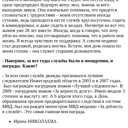
сразу предупредил будущую жену: мол, знаешь за кого
выходишь замуж. Она изначально понимала, что придется
столкнуться с трудностями – моим отсутствием иногда
сутками, ведь приходится нести службу круглосуточно, ездить
в командировки, и даже сидеть в засадах. Несмотря на все это,
живем уже 28 лет вместе. Иногда, когда я говорю, что хочу
уйти на пенсию, она отговаривает, понимая, что в работе моя
жизнь. Я всегда чувствую ее поддержку. А совсем недавно
стал дедушкой, родилась внучка. Кстати, моя дочь пошла по
моим стопам – она служит старшим дознавателем.
- Наверное, за все годы службы были и поощрения, и
награды. Какие?
- За всю свою службу дважды признавался лучшим
следователем Нижегородской области в 2003 и в 2007 годах.
Был награжден нагрудным знаком «Лучший следователь». В
2009 - нагрудным знаком «За верность долгу». Имею медали 3
степени за выслугу лет. А 6 апреля этого года, в День
образования органов предварительного следствия в системе
МВД, был награжден министром МВД медалью «За доблесть
в службе». Это самая главная моя награда.
Ирина НИКОЛАЕВА.