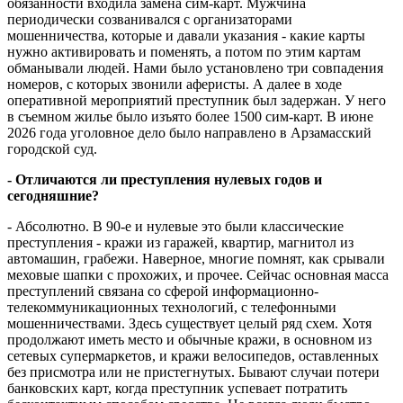
обязанности входила замена сим-карт. Мужчина
периодически созванивался с организаторами
мошенничества, которые и давали указания - какие карты
нужно активировать и поменять, а потом по этим картам
обманывали людей. Нами было установлено три совпадения
номеров, с которых звонили аферисты. А далее в ходе
оперативной мероприятий преступник был задержан. У него
в съемном жилье было изъято более 1500 сим-карт. В июне
2026 года уголовное дело было направлено в Арзамасский
городской суд.
- Отличаются ли преступления нулевых годов и
сегодняшние?
- Абсолютно. В 90-е и нулевые это были классические
преступления - кражи из гаражей, квартир, магнитол из
автомашин, грабежи. Наверное, многие помнят, как срывали
меховые шапки с прохожих, и прочее. Сейчас основная масса
преступлений связана со сферой информационно-
телекоммуникационных технологий, с телефонными
мошенничествами. Здесь существует целый ряд схем. Хотя
продолжают иметь место и обычные кражи, в основном из
сетевых супермаркетов, и кражи велосипедов, оставленных
без присмотра или не пристегнутых. Бывают случаи потери
банковских карт, когда преступник успевает потратить