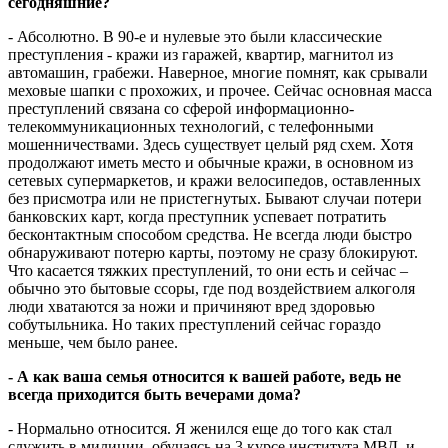
сегодняшние?
- Абсолютно. В 90-е и нулевые это были классические
преступления - кражи из гаражей, квартир, магнитол из
автомашин, грабежи. Наверное, многие помнят, как срывали
меховые шапки с прохожих, и прочее. Сейчас основная масса
преступлений связана со сферой информационно-
телекоммуникационных технологий, с телефонными
мошенничествами. Здесь существует целый ряд схем. Хотя
продолжают иметь место и обычные кражи, в основном из
сетевых супермаркетов, и кражи велосипедов, оставленных
без присмотра или не пристегнутых. Бывают случаи потери
банковских карт, когда преступник успевает потратить
бесконтактным способом средства. Не всегда люди быстро
обнаруживают потерю карты, поэтому не сразу блокируют.
Что касается тяжких преступлений, то они есть и сейчас –
обычно это бытовые ссоры, где под воздействием алкоголя
люди хватаются за ножи и причиняют вред здоровью
собутыльника. Но таких преступлений сейчас гораздо
меньше, чем было ранее.
- А как ваша семья относится к вашей работе, ведь не
всегда приходится быть вечерами дома?
- Нормально относится. Я женился еще до того как стал
служить в милиции, обучаясь на 3 курсе института МВД, и