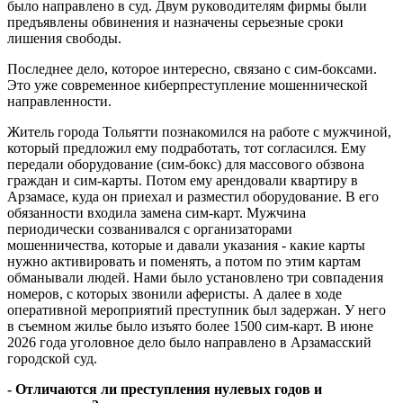
было направлено в суд. Двум руководителям фирмы были
предъявлены обвинения и назначены серьезные сроки
лишения свободы.
Последнее дело, которое интересно, связано с сим-боксами.
Это уже современное киберпреступление мошеннической
направленности.
Житель города Тольятти познакомился на работе с мужчиной,
который предложил ему подработать, тот согласился. Ему
передали оборудование (сим-бокс) для массового обзвона
граждан и сим-карты. Потом ему арендовали квартиру в
Арзамасе, куда он приехал и разместил оборудование. В его
обязанности входила замена сим-карт. Мужчина
периодически созванивался с организаторами
мошенничества, которые и давали указания - какие карты
нужно активировать и поменять, а потом по этим картам
обманывали людей. Нами было установлено три совпадения
номеров, с которых звонили аферисты. А далее в ходе
оперативной мероприятий преступник был задержан. У него
в съемном жилье было изъято более 1500 сим-карт. В июне
2026 года уголовное дело было направлено в Арзамасский
городской суд.
- Отличаются ли преступления нулевых годов и