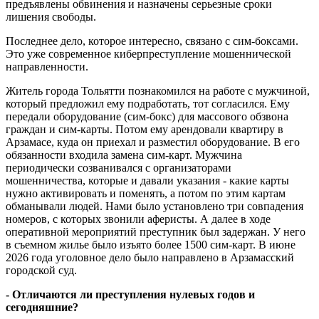
предъявлены обвинения и назначены серьезные сроки
лишения свободы.
Последнее дело, которое интересно, связано с сим-боксами.
Это уже современное киберпреступление мошеннической
направленности.
Житель города Тольятти познакомился на работе с мужчиной,
который предложил ему подработать, тот согласился. Ему
передали оборудование (сим-бокс) для массового обзвона
граждан и сим-карты. Потом ему арендовали квартиру в
Арзамасе, куда он приехал и разместил оборудование. В его
обязанности входила замена сим-карт. Мужчина
периодически созванивался с организаторами
мошенничества, которые и давали указания - какие карты
нужно активировать и поменять, а потом по этим картам
обманывали людей. Нами было установлено три совпадения
номеров, с которых звонили аферисты. А далее в ходе
оперативной мероприятий преступник был задержан. У него
в съемном жилье было изъято более 1500 сим-карт. В июне
2026 года уголовное дело было направлено в Арзамасский
городской суд.
- Отличаются ли преступления нулевых годов и
сегодняшние?