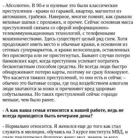
- Абсолютно. В 90-е и нулевые это были классические
преступления - кражи из гаражей, квартир, магнитол из
автомашин, грабежи. Наверное, многие помнят, как срывали
меховые шапки с прохожих, и прочее. Сейчас основная масса
преступлений связана со сферой информационно-
телекоммуникационных технологий, с телефонными
мошенничествами. Здесь существует целый ряд схем. Хотя
продолжают иметь место и обычные кражи, в основном из
сетевых супермаркетов, и кражи велосипедов, оставленных
без присмотра или не пристегнутых. Бывают случаи потери
банковских карт, когда преступник успевает потратить
бесконтактным способом средства. Не всегда люди быстро
обнаруживают потерю карты, поэтому не сразу блокируют.
Что касается тяжких преступлений, то они есть и сейчас –
обычно это бытовые ссоры, где под воздействием алкоголя
люди хватаются за ножи и причиняют вред здоровью
собутыльника. Но таких преступлений сейчас гораздо
меньше, чем было ранее.
- А как ваша семья относится к вашей работе, ведь не
всегда приходится быть вечерами дома?
- Нормально относится. Я женился еще до того как стал
служить в милиции, обучаясь на 3 курсе института МВД, и
сразу предупредил будущую жену: мол, знаешь за кого