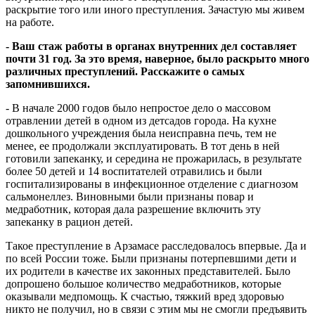
раскрытие того или иного преступления. Зачастую мы живем
на работе.
- Ваш стаж работы в органах внутренних дел составляет
почти 31 год. За это время, наверное, было раскрыто много
различных преступлений. Расскажите о самых
запомнившихся.
- В начале 2000 годов было непростое дело о массовом
отравлении детей в одном из детсадов города. На кухне
дошкольного учреждения была неисправна печь, тем не
менее, ее продолжали эксплуатировать. В тот день в ней
готовили запеканку, и середина не прожарилась, в результате
более 50 детей и 14 воспитателей отравились и были
госпитализированы в инфекционное отделение с диагнозом
сальмонеллез. Виновными были признаны повар и
медработник, которая дала разрешение включить эту
запеканку в рацион детей.
Такое преступление в Арзамасе расследовалось впервые. Да и
по всей России тоже. Были признаны потерпевшими дети и
их родители в качестве их законных представителей. Было
допрошено большое количество медработников, которые
оказывали медпомощь. К счастью, тяжкий вред здоровью
никто не получил, но в связи с этим мы не смогли предъявить