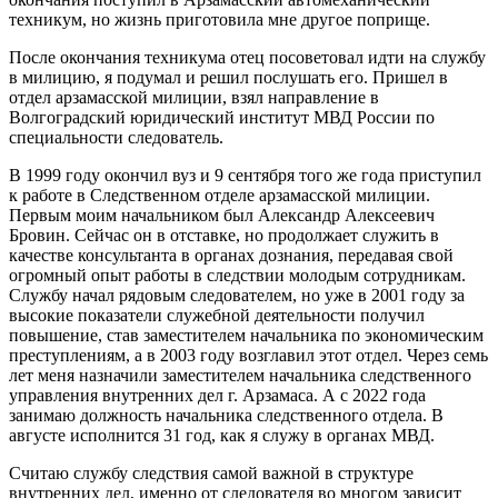
техникум, но жизнь приготовила мне другое поприще.
После окончания техникума отец посоветовал идти на службу
в милицию, я подумал и решил послушать его. Пришел в
отдел арзамасской милиции, взял направление в
Волгоградский юридический институт МВД России по
специальности следователь.
В 1999 году окончил вуз и 9 сентября того же года приступил
к работе в Следственном отделе арзамасской милиции.
Первым моим начальником был Александр Алексеевич
Бровин. Сейчас он в отставке, но продолжает служить в
качестве консультанта в органах дознания, передавая свой
огромный опыт работы в следствии молодым сотрудникам.
Службу начал рядовым следователем, но уже в 2001 году за
высокие показатели служебной деятельности получил
повышение, став заместителем начальника по экономическим
преступлениям, а в 2003 году возглавил этот отдел. Через семь
лет меня назначили заместителем начальника следственного
управления внутренних дел г. Арзамаса. А с 2022 года
занимаю должность начальника следственного отдела. В
августе исполнится 31 год, как я служу в органах МВД.
Считаю службу следствия самой важной в структуре
внутренних дел, именно от следователя во многом зависит