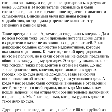
готовили запеканку, и середина не прожарилась, в результате
более 50 детей и 14 воспитателей отравились и были
госпитализированы в инфекционное отделение с диагнозом
сальмонеллез. Виновными были признаны повар и
медработник, которая дала разрешение включить эту
запеканку в рацион детей.
Такое преступление в Арзамасе расследовалось впервые. Да и
по всей России тоже. Были признаны потерпевшими дети и
их родители в качестве их законных представителей. Было
допрошено большое количество медработников, которые
оказывали медпомощь. К счастью, тяжкий вред здоровью
никто не получил, но в связи с этим мы не смогли предъявить
обвинения заведующему детсадом. Это дело уникально, как я
уже говорил, таких прецедентов в стране не было. До нас
такие происшествия, конечно, происходили и в других
городах, но до суда дела не доходили, везде выносили
постановления об отказе в возбуждении уголовного дела. А
когда у нас реально были осуждены виновные в отравлении
детей, то тут же со всей страны, вплоть до Москвы, к нам
пошли запросы, и мы отправляли обвинительные заключения
и приговоры. Мы были первыми, которым удалось довести
такое дело до суда.
Другое резонансное дело – хищение более 80 млн рублей из