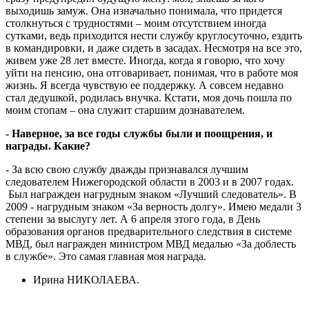
выходишь замуж. Она изначально понимала, что придется
столкнуться с трудностями – моим отсутствием иногда
сутками, ведь приходится нести службу круглосуточно, ездить
в командировки, и даже сидеть в засадах. Несмотря на все это,
живем уже 28 лет вместе. Иногда, когда я говорю, что хочу
уйти на пенсию, она отговаривает, понимая, что в работе моя
жизнь. Я всегда чувствую ее поддержку. А совсем недавно
стал дедушкой, родилась внучка. Кстати, моя дочь пошла по
моим стопам – она служит старшим дознавателем.
- Наверное, за все годы службы были и поощрения, и
награды. Какие?
- За всю свою службу дважды признавался лучшим
следователем Нижегородской области в 2003 и в 2007 годах.
Был награжден нагрудным знаком «Лучший следователь». В
2009 - нагрудным знаком «За верность долгу». Имею медали 3
степени за выслугу лет. А 6 апреля этого года, в День
образования органов предварительного следствия в системе
МВД, был награжден министром МВД медалью «За доблесть
в службе». Это самая главная моя награда.
Ирина НИКОЛАЕВА.