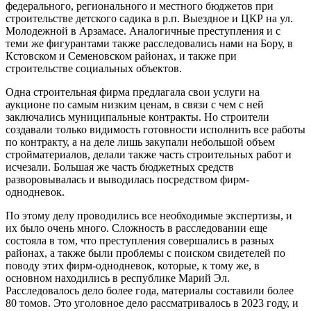
федерального, регионального и местного бюджетов при
строительстве детского садика в р.п. Выездное и ЦКР на ул.
Молодежной в Арзамасе. Аналогичные преступления и с
теми же фигурантами также расследовались нами на Бору, в
Кстовском и Семеновском районах, и также при
строительстве социальных объектов.
Одна строительная фирма предлагала свои услуги на
аукционе по самым низким ценам, в связи с чем с ней
заключались муниципальные контракты. Но строители
создавали только видимость готовности исполнить все работы
по контракту, а на деле лишь закупали небольшой объем
стройматериалов, делали также часть строительных работ и
исчезали. Большая же часть бюджетных средств
разворовывалась и выводилась посредством фирм-
однодневок.
По этому делу проводились все необходимые экспертизы, и
их было очень много. Сложность в расследовании еще
состояла в том, что преступления совершались в разных
районах, а также были проблемы с поиском свидетелей по
поводу этих фирм-однодневок, которые, к тому же, в
основном находились в республике Марий Эл.
Расследовалось дело более года, материалы составили более
80 томов. Это уголовное дело рассматривалось в 2023 году, и