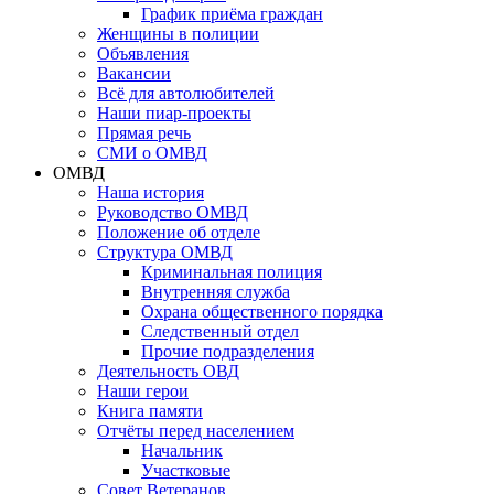
График приёма граждан
Женщины в полиции
Объявления
Вакансии
Всё для автолюбителей
Наши пиар-проекты
Прямая речь
СМИ о ОМВД
ОМВД
Наша история
Руководство ОМВД
Положение об отделе
Структура ОМВД
Криминальная полиция
Внутренняя служба
Охрана общественного порядка
Следственный отдел
Прочие подразделения
Деятельность ОВД
Наши герои
Книга памяти
Отчёты перед населением
Начальник
Участковые
Совет Ветеранов