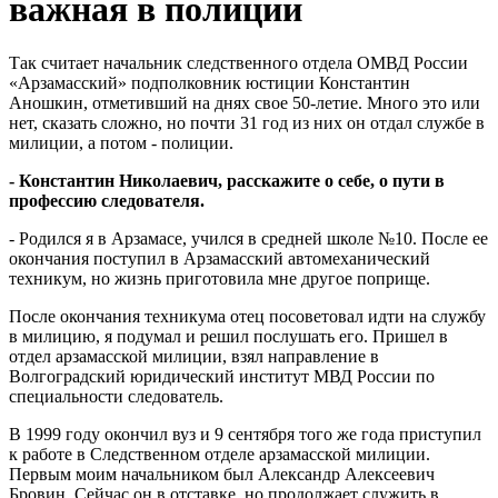
важная в полиции
Так считает начальник следственного отдела ОМВД России
«Арзамасский» подполковник юстиции Константин
Аношкин, отметивший на днях свое 50-летие. Много это или
нет, сказать сложно, но почти 31 год из них он отдал службе в
милиции, а потом - полиции.
- Константин Николаевич, расскажите о себе, о пути в
профессию следователя.
- Родился я в Арзамасе, учился в средней школе №10. После ее
окончания поступил в Арзамасский автомеханический
техникум, но жизнь приготовила мне другое поприще.
После окончания техникума отец посоветовал идти на службу
в милицию, я подумал и решил послушать его. Пришел в
отдел арзамасской милиции, взял направление в
Волгоградский юридический институт МВД России по
специальности следователь.
В 1999 году окончил вуз и 9 сентября того же года приступил
к работе в Следственном отделе арзамасской милиции.
Первым моим начальником был Александр Алексеевич
Бровин. Сейчас он в отставке, но продолжает служить в