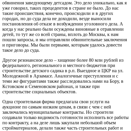
обвинения заведующему детсадом. Это дело уникально, как я
уже говорил, таких прецедентов в стране не было. До нас
такие происшествия, конечно, происходили и в других
городах, но до суда дела не доходили, везде выносили
постановления об отказе в возбуждении уголовного дела. А
когда у нас реально были осуждены виновные в отравлении
детей, то тут же со всей страны, вплоть до Москвы, к нам
пошли запросы, и мы отправляли обвинительные заключения
и приговоры. Мы были первыми, которым удалось довести
такое дело до суда.
Другое резонансное дело – хищение более 80 млн рублей из
федерального, регионального и местного бюджетов при
строительстве детского садика в р.п. Выездное и ЦКР на ул.
Молодежной в Арзамасе. Аналогичные преступления и с
теми же фигурантами также расследовались нами на Бору, в
Кстовском и Семеновском районах, и также при
строительстве социальных объектов.
Одна строительная фирма предлагала свои услуги на
аукционе по самым низким ценам, в связи с чем с ней
заключались муниципальные контракты. Но строители
создавали только видимость готовности исполнить все работы
по контракту, а на деле лишь закупали небольшой объем
стройматериалов, делали также часть строительных работ и